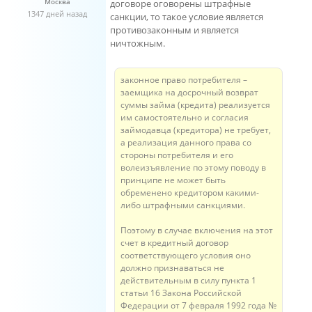
Москва
договоре оговорены штрафные
1347 дней назад
санкции, то такое условие является
противозаконным и является
ничтожным.
законное право потребителя –
заемщика на досрочный возврат
суммы займа (кредита) реализуется
им самостоятельно и согласия
займодавца (кредитора) не требует,
а реализация данного права со
стороны потребителя и его
волеизъявление по этому поводу в
принципе не может быть
обременено кредитором какими-
либо штрафными санкциями.
Поэтому в случае включения на этот
счет в кредитный договор
соответствующего условия оно
должно признаваться не
действительным в силу пункта 1
статьи 16 Закона Российской
Федерации от 7 февраля 1992 года №