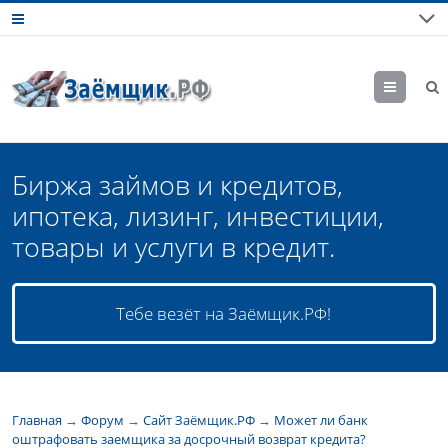
М
еню
Биржа займов и кредитов,
ипотека, лизинг, инвестиции,
товары и услуги в кредит.
Тебе везёт на Заёмщик.РФ!
Главная
→
Форум
→
Сайт Заёмщик.РФ
→
Может ли банк
оштрафовать заемщика за досрочный возврат кредита?