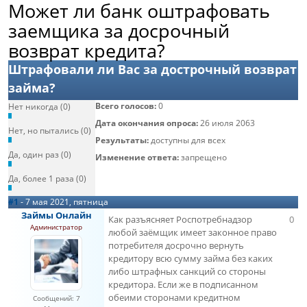
Может ли банк оштрафовать
заемщика за досрочный
возврат кредита?
Штрафовали ли Вас за дострочный возврат
займа?
Всего голосов:
0
Нет никогда (0)
Дата окончания опроса:
26 июля 2063
Нет, но пытались (0)
Результаты:
доступны для всех
Да, один раз (0)
Изменение ответа:
запрещено
Да, более 1 раза (0)
#1
- 7 мая 2021, пятница
Займы Онлайн
Как разъясняет Роспотребнадзор
0
Администратор
любой заёмщик имеет законное право
потребителя досрочно вернуть
кредитору всю сумму займа без каких
либо штрафных санкций со стороны
кредитора. Если же в подписанном
обеими сторонами кредитном
Сообщений: 7