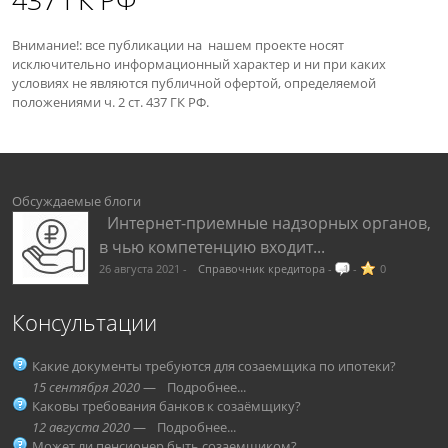
Внимание!: все публикации на нашем проекте носят
исключительно информационный характер и ни при каких
условиях не являются публичной офертой, определяемой
положениями ч. 2 ст. 437 ГК РФ.
Обсуждаемые блоги
Интернет-приемные надзорных органов,
в чью компетенцию входит...
26 августа 2021 -
Справочник кредитора
-
1
-
0
Консультации
Какие документы требуются для созаемщика по ипотеки?
15 сентября 2020
—
Подробнее...
Каковы требования банков к созаёмщику?
12 августа 2020
—
Подробнее...
Может ли пенсионер быть созаемщиком?