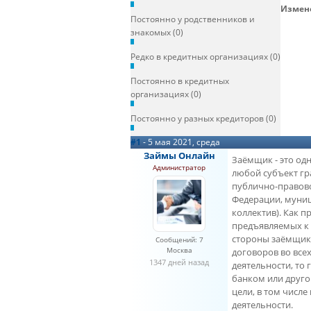
Измене
Постоянно у родственников и
знакомых (0)
Редко в кредитных организациях (0)
Постоянно в кредитных
организациях (0)
Постоянно у разных кредиторов (0)
#1
- 5 мая 2021, среда
Займы Онлайн
Заёмщик - это од
Администратор
любой субъект гра
публично-правово
Федерации, муни
коллектив). Как 
предъявляемых к 
стороны заёмщика
Сообщений: 7
Москва
договоров во все
1347 дней назад
деятельности, то
банком или друго
цели, в том числ
деятельности.