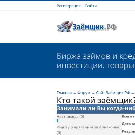
Регистрация
Войти
Биржа займов и кред
инвестиции, товары 
Главная
→
Форум
→
Сайт Заёмщик.РФ
Кто такой заёмщик
Занимали ли Вы когда-ниб
Всего 
Нет никогда (0)
Дата о
Редко у родственников и знакомых
Резуль
(0)