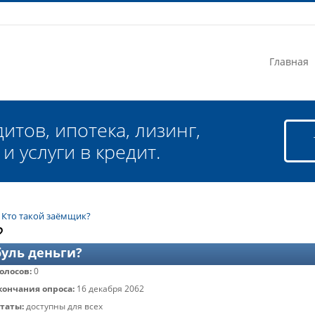
Главная
итов, ипотека, лизинг,
и услуги в кредит.
→
Кто такой заёмщик?
?
уль деньги?
голосов:
0
кончания опроса:
16 декабря 2062
таты:
доступны для всех