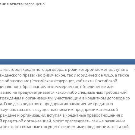
ние ответа:
запрещено
на из сторон кредитного договора, в роди которой может выступать
жданского права: как физическое, так и юридическое лицо, а также
е образование (Российская Федерация, субъекты Российской
ципальное образование, некоммерческое объединение или
правило не предусматривается каких-либо специальных требований,
гражданам и организациям, участвующим в кредитном договоре со
. Если для кредитного предприятия заключение кредитных
х случаях связано с осуществлением им предпринимательской
 граждане и организации, вступая в кредитные правоотношения с
й кредитной организацией, могут преследовать самые различные
е и никак не связанные с осуществлением ими предпринимательской