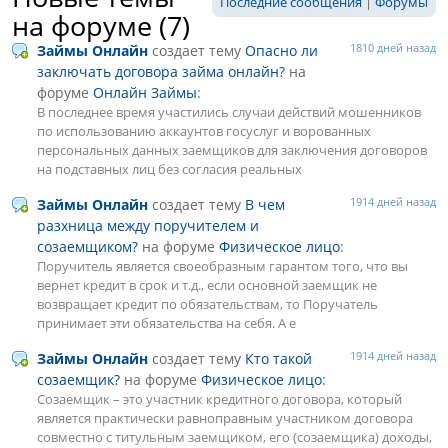
Последние сообщения
|
Форумы
на форуме (7)
1810 дней назад
Займы Онлайн
создает тему
Опасно ли
заключать договора займа онлайн?
на
форуме
Онлайн Займы
:
В последнее время участились случаи действий мошенников
по использованию аккаунтов госуслуг и ворованных
персональных данных заемщиков для заключения договоров
на подставных лиц без согласия реальных
1914 дней назад
Займы Онлайн
создает тему
В чем
разхница между поручителем и
созаемщиком?
на форуме
Физическое лицо
:
Поручитель является своеобразным гарантом того, что вы
вернет кредит в срок и т.д., если основной заемщик не
возвращает кредит по обязательствам, то Поручатель
принимает эти обязательства на себя. А е
1914 дней назад
Займы Онлайн
создает тему
Кто такой
созаемщик?
на форуме
Физическое лицо
:
Созаемщик – это участник кредитного договора, который
является практически равноправным участником договора
совместно с титульным заемщиком, его (созаемщика) доходы,