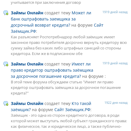
учитывается при заключения договор
1919 дней назад
Займы Онлайн
создает тему
Может ли
банк оштрафовать заемщика за
досрочный возврат кредита?
на форуме
Сайт
Заёмщик.РФ
:
Как разъясняет Роспотребнадзор любой заёмщик имеет
законное право потребителя досрочно вернуть кредитору всю
сумму займа без каких либо штрафных санкций со стороны
кредитора. Если же в подписанном обе
1919 дней назад
Займы Онлайн
создает тему
Имеет ли
право кредитор оштрафовать заёмщика
за досрочное погашение кредита?
на форуме :
В этой теме форума обсуждаем статью "Имеет ли право
кредитор оштрафовать заёмщика за досрочное погашение
кредита?"
1922 дня назад
Займы Онлайн
создает тему
Кто такой
заёмщик?
на форуме
Сайт Заёмщик.РФ
:
Заёмщик - это одна из сторон кредитного договора, в роди
которой может выступать любой субъект гражданского права:
как физическое, так и юридическое лицо, а также публично-