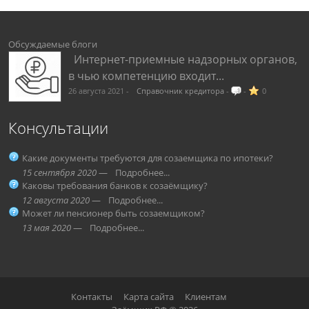
Обсуждаемые блоги
Интернет-приемные надзорных органов,
в чью компетенцию входит...
26 августа 2021 -
Справочник кредитора
-
1
-
0
Консультации
Какие документы требуются для созаемщика по ипотеки?
15 сентября 2020
—
Подробнее...
Каковы требования банков к созаёмщику?
12 августа 2020
—
Подробнее...
Может ли пенсионер быть созаемщиком?
13 мая 2020
—
Подробнее...
Контакты
Карта сайта
Клиентам