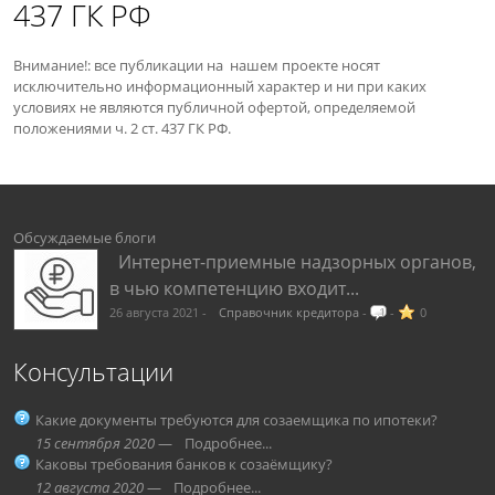
437 ГК РФ
Внимание!: все публикации на нашем проекте носят
исключительно информационный характер и ни при каких
условиях не являются публичной офертой, определяемой
положениями ч. 2 ст. 437 ГК РФ.
Обсуждаемые блоги
Интернет-приемные надзорных органов,
в чью компетенцию входит...
26 августа 2021 -
Справочник кредитора
-
1
-
0
Консультации
Какие документы требуются для созаемщика по ипотеки?
15 сентября 2020
—
Подробнее...
Каковы требования банков к созаёмщику?
12 августа 2020
—
Подробнее...